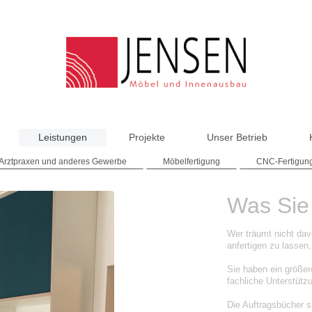
Leistungen
Projekte
Unser Betrieb
Arztpraxen und anderes Gewerbe
Möbelfertigung
CNC-Fertigun
Was Sie 
Wer träumt nicht davo
anfertigen zu lasse
Sie haben ein größer
fachliche Unterstütz
Die Auftragsbücher s