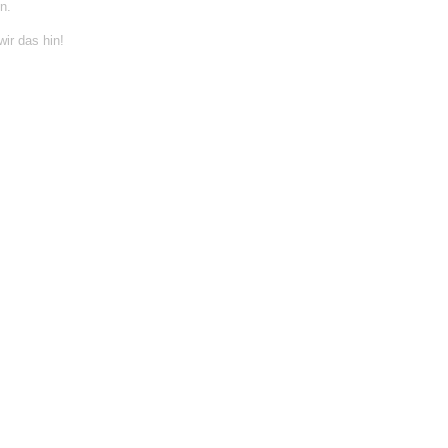
n.
ir das hin!